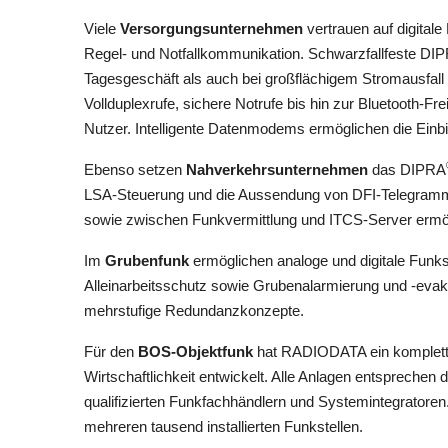
Viele
Versorgungsunternehmen
vertrauen auf digital
Regel- und Notfallkommunikation. Schwarzfallfeste DI
Tagesgeschäft als auch bei großflächigem Stromausfall o
Vollduplexrufe, sichere Notrufe bis hin zur Bluetooth-F
Nutzer. Intelligente Datenmodems ermöglichen die Einbi
Ebenso setzen
Nahverkehrsunternehmen
das DIPRA
LSA-Steuerung und die Aussendung von DFI-Telegrammen
sowie zwischen Funkvermittlung und ITCS-Server ermöglic
Im
Grubenfunk
ermöglichen analoge und digitale Fu
Alleinarbeitsschutz sowie Grubenalarmierung und -evak
mehrstufige Redundanzkonzepte.
Für den
BOS-Objektfunk
hat RADIODATA ein komplette
Wirtschaftlichkeit entwickelt. Alle Anlagen entsprechen
qualifizierten Funkfachhändlern und Systemintegratoren
mehreren tausend installierten Funkstellen.