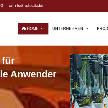
-3
info@radiodata.biz
HOME
UNTERNEHMEN
PROD
este
 für
unikation
lle Anwender