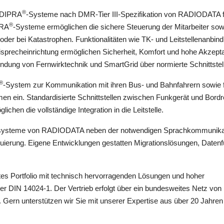
®
e DIPRA
-Systeme nach DMR-Tier III-Spezifikation von RADIODATA f
®
PRA
-Systeme ermöglichen die sichere Steuerung der Mitarbeiter sow
der bei Katastrophen. Funktionalitäten wie TK- und Leitstellenanbin
reisprecheinrichtung ermöglichen Sicherheit, Komfort und hohe Akzept
ndung von Fernwirktechnik und SmartGrid über normierte Schnittstel
®
-System zur Kommunikation mit ihren Bus- und Bahnfahrern sowie f
 ein. Standardisierte Schnittstellen zwischen Funkgerät und Bord
hen die vollständige Integration in die Leitstelle.
nksysteme von RADIODATA neben der notwendigen Sprachkommunika
uierung. Eigene Entwicklungen gestatten Migrationslösungen, Daten
s Portfolio mit technisch hervorragenden Lösungen und hoher
 der DIN 14024-1. Der Vertrieb erfolgt über ein bundesweites Netz von
. Gern unterstützen wir Sie mit unserer Expertise aus über 20 Jahren