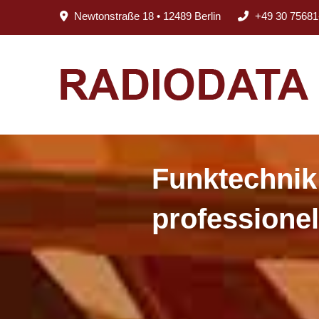
Newtonstraße 18 • 12489 Berlin
+49 30 75681
Schwarzfallf
Funktechnik
Sprachkomm
professione