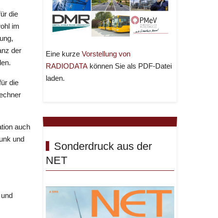
ür die
ohl im
dung,
anz der
Eine kurze
Vorstellung von
len.
RADIODATA
können Sie als PDF-Datei
laden.
ür die
rechner
tion auch
funk und
Sonderdruck aus der
NET
 und